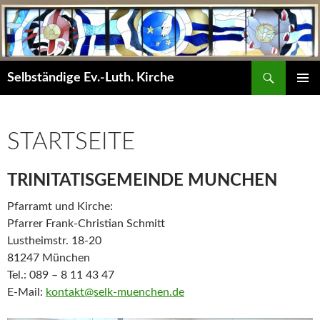
Zum
Inhalt
springen
Suchen
Selbständige Ev.-Luth. Kirche
PRIMÄR
MENÜ
STARTSEITE
TRINITATISGEMEINDE MÜNCHEN
Pfarramt und Kirche:
Pfarrer Frank-Christian Schmitt
Lustheimstr. 18-20
81247 München
Tel.: 089 – 8 11 43 47
E-Mail:
kontakt@selk-muenchen.de