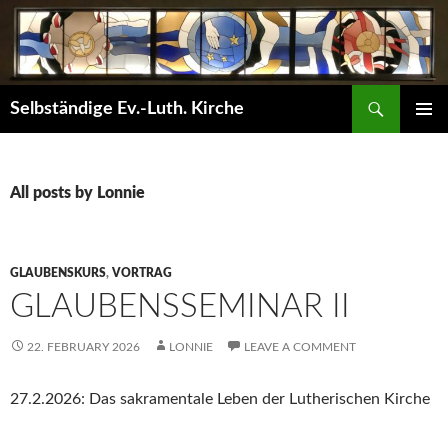
Skip
to
content
Search
Selbständige Ev.-Luth. Kirche
PRIMAR
MENU
All posts by Lonnie
GLAUBENSKURS
,
VORTRAG
GLAUBENSSEMINAR II
22. FEBRUARY 2026
LONNIE
LEAVE A COMMENT
27.2.2026: Das sakramentale Leben der Lutherischen Kirche