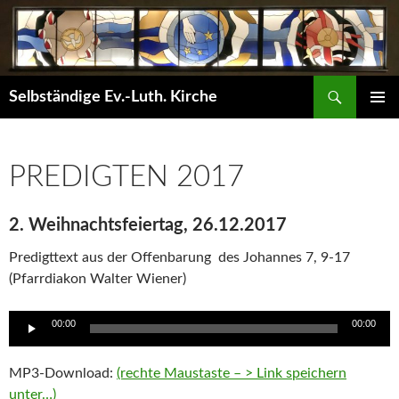
Skip
to
content
Search
Selbständige Ev.-Luth. Kirche
PRIMAR
MENU
PREDIGTEN 2017
2. Weihnachtsfeiertag, 26.12.2017
Predigttext aus der Offenbarung des Johannes 7, 9-17
(Pfarrdiakon Walter Wiener)
Audio
00:00
00:00
Player
MP3-Download:
(rechte Maustaste – > Link speichern
unter…)